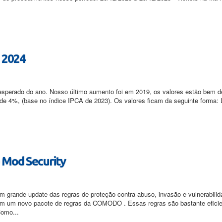
a 2024
rado do ano. Nosso último aumento foi em 2019, os valores estão bem def
de 4%, (base no índice IPCA de 2023). Os valores ficam da seguinte forma: 
o Mod Security
um grande update das regras de proteção contra abuso, invasão e vulnerabil
com um novo pacote de regras da COMODO . Essas regras são bastante efici
Como...